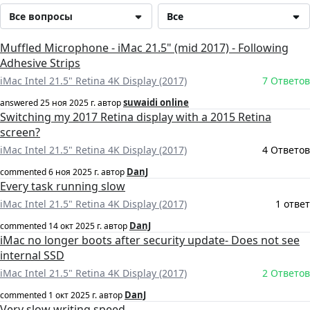
Все вопросы
Все
Muffled Microphone - iMac 21.5" (mid 2017) - Following
Adhesive Strips
iMac Intel 21.5" Retina 4K Display (2017)
7 Ответов
suwaidi online
answered
25 ноя 2025 г.
автор
Switching my 2017 Retina display with a 2015 Retina
screen?
iMac Intel 21.5" Retina 4K Display (2017)
4 Ответов
DanJ
commented
6 ноя 2025 г.
автор
Every task running slow
iMac Intel 21.5" Retina 4K Display (2017)
1 ответ
DanJ
commented
14 окт 2025 г.
автор
iMac no longer boots after security update- Does not see
internal SSD
iMac Intel 21.5" Retina 4K Display (2017)
2 Ответов
DanJ
commented
1 окт 2025 г.
автор
Very slow writing speed