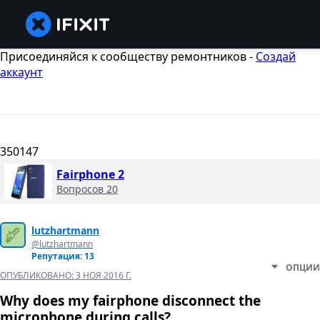
Присоединяйся к сообществу ремонтников -
Создай
аккаунт
350147
Fairphone 2
Вопросов 20
lutzhartmann
@lutzhartmann
Репутация: 13
ОПЦИИ
ОПУБЛИКОВАНО:
3 НОЯ 2016 Г.
Why does my fairphone disconnect the
microphone during calls?