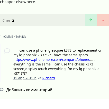
cheaper elsewhere.
2
Счет
1 КОММЕНТАРИЙ:
hi,i can use a phone lg escpae k373 to replacement on
my lg phoenix 2 k371?? , have the same specs
https://www.phonemore.com/compare/phones
... ,
everything is the same, i can use the chasis k373
screen,display touch everything ,for my lg phoenix 2
k371????
19 апр 2019 г.
из
Richard
Добавить комментарий