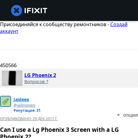
Присоединяйся к сообществу ремонтников -
Создай
аккаунт
450566
LG Phoenix 2
Вопросов 7
Jaideep
@jailingineni
Репутация: 31
ОПЦИИ
ОПУБЛИКОВАНО:
29 ДЕК 2017 Г.
Can I use a Lg Phoenix 3 Screen with a LG
Phoenix 2?