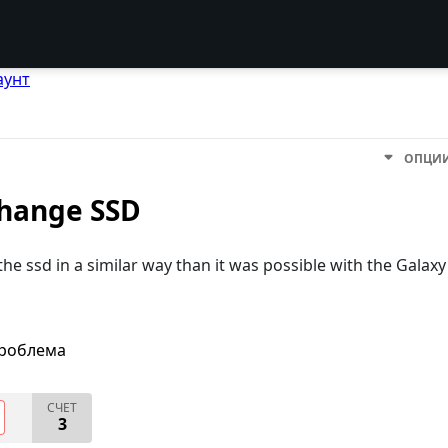
аунт
ОПЦИ
 change SSD
 the ssd in a similar way than it was possible with the Galaxy
проблема
СЧЕТ
3