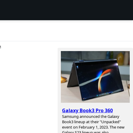
И
Galaxy Book3 Pro 360
Samsung announced the Galaxy
Book3 lineup at their "Unpacked"
event on February 1, 2023. The new
Galaxy S23 lineup was also