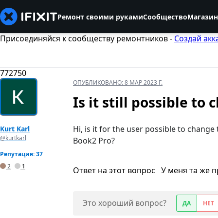
Ремонт своими руками
Сообщество
Магазин
Присоединяйся к сообществу ремонтников -
Создай акк
772750
ОПУБЛИКОВАНО:
8 МАР 2023 Г.
Is it still possible to
Hi, is it for the user possible to change
Kurt Karl
@kurtkarl
Book2 Pro?
Репутация: 37
2
1
Ответ на этот вопрос
У меня та же 
Это хороший вопрос?
ДА
НЕТ