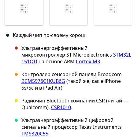
Каждый чип по-своему хорош:
Ультраэнергоэффективный
микроконтроллер ST Microelectronics
STM32L
151QD
на основе ARM
Cortex-M3
.
Контроллер сенсорной панели Broadcom
BCM5976C1KUB6G
(такой же, как в iPhone
5s/5c и в iPad Air).
Радиочип Bluetooth компании CSR (читай —
Qualcomm),
CSR1010
.
Ультраэнергоэффективный цифровой
сигнальный процессор Texas Instruments
TMS320C55
.