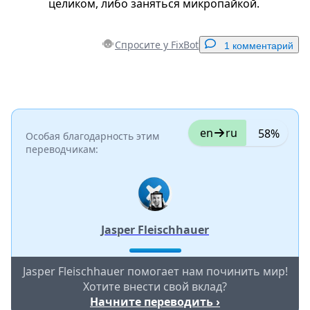
целиком, либо заняться микропайкой.
Спросите у FixBot
1 комментарий
Добавить комментарий
Добавить комментарий
en
ru
58%
Особая благодарность этим
переводчикам:
Отмена
Оставить комментарий
Jasper Fleischhauer
Jasper Fleischhauer помогает нам починить мир!
Хотите внести свой вклад?
Начните переводить ›