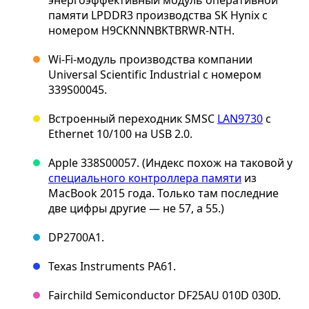
энергоэффективный модуль оперативной
памяти LPDDR3 производства SK Hynix с
номером H9CKNNNBKTBRWR-NTH.
Wi-Fi-модуль производства компании
Universal Scientific Industrial с номером
339S00045.
Встроенный переходник SMSC
LAN9730
с
Ethernet 10/100 на USB 2.0.
Apple 338S00057. (Индекс похож на таковой у
специального контроллера памяти
из
MacBook 2015 года. Только там последние
две цифры другие — не 57, а 55.)
DP2700A1.
Texas Instruments PA61.
Fairchild Semiconductor DF25AU 010D 030D.