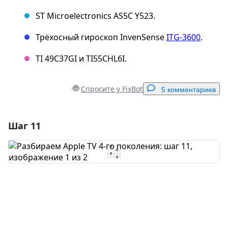
ST Microelectronics AS5C Y523.
Трёхосный гироскоп InvenSense
ITG-3600
.
TI 49C37GI и TI55CHL6I.
Спросите у FixBot
5 комментариев
Шаг 11
Добавить комментарий
Добавить комментарий
Отмена
Оставить комментарий