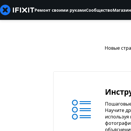
Ремонт своими руками
Сообщество
Магазин
Новые стра
Инстр
Пошаговые
Научите др
используя
фотографи
объяснени