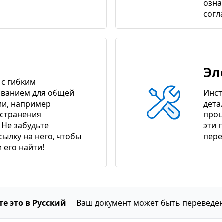
озна
сог
Эл
 с гибким
ванием для общей
Инст
и, например
дета
устранения
проц
 Не забудьте
эти 
сылку на него, чтобы
пере
 его найти!
е это в Русский
Ваш документ может быть переведен 