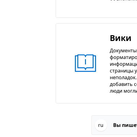
Вики
Документы
форматиро
информаци
страницы 
неполадок.
добавить с
люди могли
ru
Вы пишет