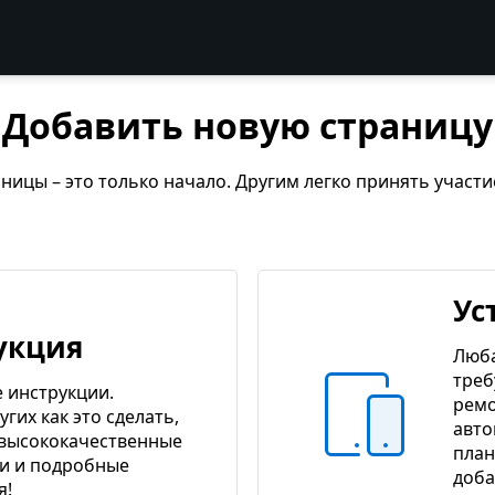
Добавить новую страницу
ницы – это только начало. Другим легко принять участи
Ус
укция
Люба
треб
 инструкции.
ремо
угих как это сделать,
авто
 высококачественные
план
и и подробные
доба
я!