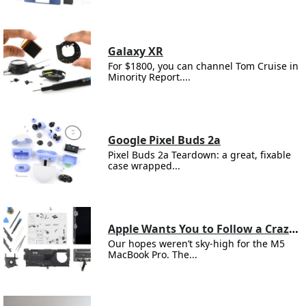
Galaxy XR
For $1800, you can channel Tom Cruise in
Minority Report....
Google Pixel Buds 2a
Pixel Buds 2a Teardown: a great, fixable
case wrapped...
Apple Wants You to Follow a Crazy Procedure for Battery Replacement on the M5 MacBook Pro
Our hopes weren’t sky-high for the M5
MacBook Pro. The...