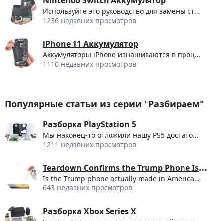
Nintendo Switch Аккумулятор
Используйте это руководство для замены старого...
1236 недавних просмотров
iPhone 11 Аккумулятор
Аккумуляторы iPhone изнашиваются в процессе...
1110 недавних просмотров
Популярные статьи из серии "Разбираем"
Разборка PlayStation 5
Мы наконец-то отложили нашу PS5 достаточно...
1211 недавних просмотров
T
eardown Confirms the Trump Phone Is a Gold-Painted HTC U24 Pro
Is the Trump phone actually made in America? Our deep-dive teardown reveals the Trump Mobile T1 is basically a gold-painted, rebranded HTC U24 Pro.
643 недавних просмотров
Разборка Xbox Series X