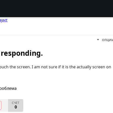
аунт
ОПЦИ
 responding.
uch the screen. I am not sure if it is the actually screen on
проблема
СЧЕТ
0