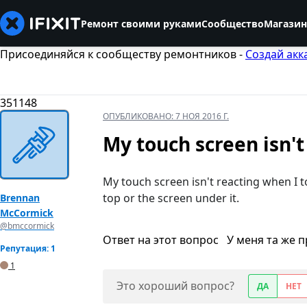
Ремонт своими руками
Сообщество
Магазин
Присоединяйся к сообществу ремонтников -
Создай акк
351148
ОПУБЛИКОВАНО:
7 НОЯ 2016 Г.
My touch screen isn't
My touch screen isn't reacting when I to
top or the screen under it.
Brennan
McCormick
@bmccormick
Ответ на этот вопрос
У меня та же 
Репутация: 1
1
Это хороший вопрос?
ДА
НЕТ