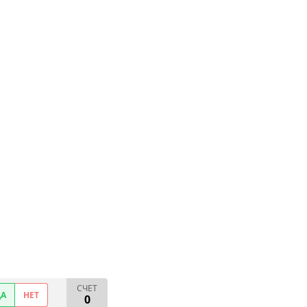
СЧЕТ
ДА
НЕТ
0