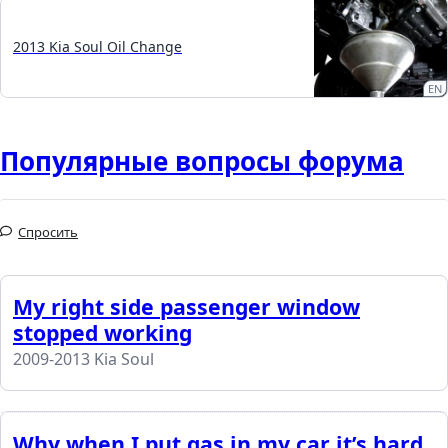
2013 Kia Soul Oil Change
EN
Популярные вопросы форума
Спросить
My right side passenger window
stopped working
2009-2013 Kia Soul
Why when I put gas in my car it’s hard