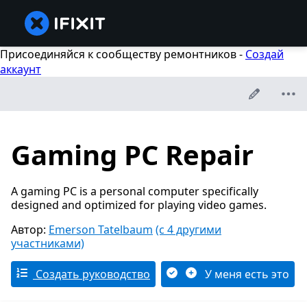
Присоединяйся к сообществу ремонтников -
Создай
аккаунт
Gaming PC Repair
A gaming PC is a personal computer specifically
designed and optimized for playing video games.
Автор:
Emerson Tatelbaum
(с 4 другими
участниками)
Создать руководство
У меня есть это