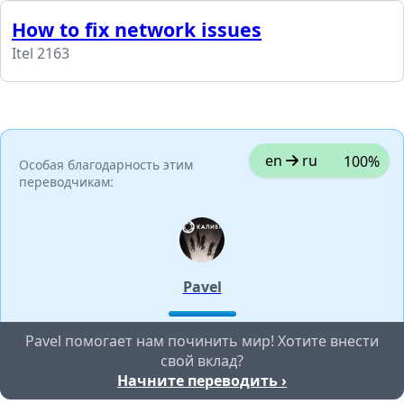
How to fix network issues
Itel 2163
en
ru
100%
Особая благодарность этим
переводчикам:
Pavel
Pavel помогает нам починить мир! Хотите внести
свой вклад?
Начните переводить ›