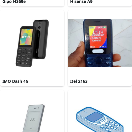
Gipo H369e
Hisense A9
IMO Dash 4G
Itel 2163