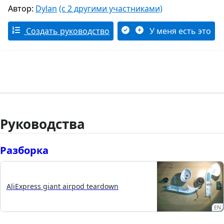
Автор:
Dylan
(с 2 другими участниками)
Создать руководство
У меня есть это
Руководства
Разборка
AliExpress giant airpod teardown
EN