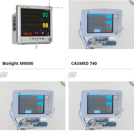
Biolight M9500
CASMED 740
EN
EN