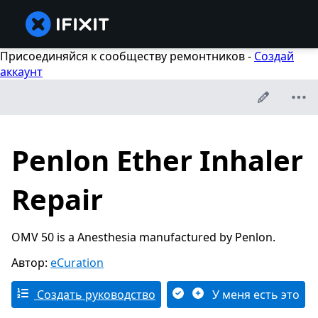
Присоединяйся к сообществу ремонтников -
Создай
аккаунт
Penlon Ether Inhaler
Repair
OMV 50 is a Anesthesia manufactured by Penlon.
Автор:
eCuration
Создать руководство
У меня есть это