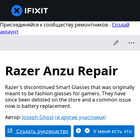
Присоединяйся к сообществу ремонтников -
Создай
аккаунт
Razer Anzu Repair
Razer's discontinued Smart Glasses that was originally
meant to be fashion glasses for gamers. They have
since been delisted on the store and a common issue
now is battery replacement.
Автор:
Joseph Ghost
(и другие участники)
Создать руководство
У меня есть это