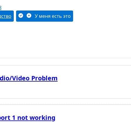
8
дство
У меня есть это
dio/Video Problem
port 1 not working