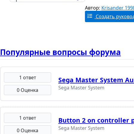
Автор:
Krisander 199
Создать руково
Популярные вопросы форума
1 ответ
Sega Master System Au
Sega Master System
0 Оценка
1 ответ
Button 2 on controller 
Sega Master System
0 Оценка