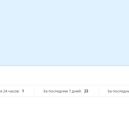
е 24 часов:
1
За последние 7 дней:
23
За последни