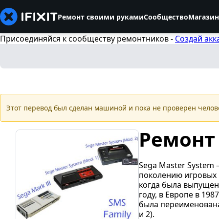
Ремонт своими руками
Сообщество
Магазин
Присоединяйся к сообществу ремонтников -
Создай акк
Этот перевод был сделан машиной и пока не проверен челов
Ремонт 
Sega Master System 
поколению игровых п
когда была выпущена
году, в Европе в 198
была переименована 
и 2).