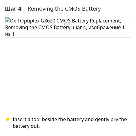
Шаг 4
Removing the CMOS Battery
Добавить комментарий
Добавить комментарий
Отмена
Оставить комментарий
Insert a tool beside the battery and gently pry the
battery out.