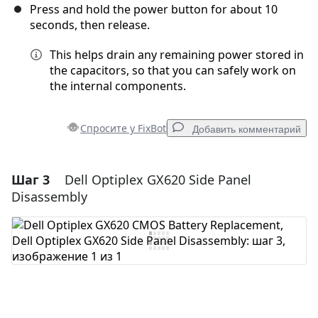
Press and hold the power button for about 10
seconds, then release.
This helps drain any remaining power stored in
the capacitors, so that you can safely work on
the internal components.
Спросите у FixBot
Добавить комментарий
Шаг 3
Dell Optiplex GX620 Side Panel
Добавить комментарий
Disassembly
Добавить комментарий
Отмена
Оставить комментарий