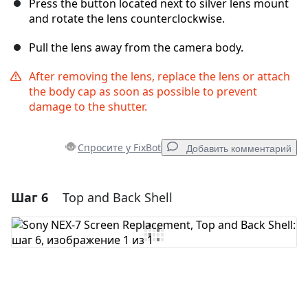
Press the button located next to silver lens mount
and rotate the lens counterclockwise.
Pull the lens away from the camera body.
After removing the lens, replace the lens or attach
the body cap as soon as possible to prevent
damage to the shutter.
Спросите у FixBot
Добавить комментарий
Шаг 6
Top and Back Shell
Добавить комментарий
Добавить комментарий
Отмена
Оставить комментарий