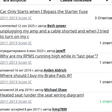
Все вопросы
Самые полезные
Car Only Starts when I Bypass the Starter Fuse
2011-2013 Scion tC
3 Ответов
Beth gower
commented
12 сен 2025 г.
автор
unplugging my amp and a cable shorted and when I tried
to turn on my c
2011-2013 Scion tC
1 ответ
jayeff
отредактировано
4 июн 2023 г.
автор
Why are my RPMS running high while in “last gear”?
2011-2013 Scion tC
1 ответ
Ayden Aldrich
answered
16 окт 2019 г.
автор
Where should I buy my Brake Pads @?
2011-2013 Scion tC
1 ответ
Michael Shaw
answered
28 апр 2019 г.
автор
Heated seat (under the seat wiring diagram)
2011-2013 Scion tC
1 ответ
hmg7899
answer accepted
8 дек 2017 г.
автор