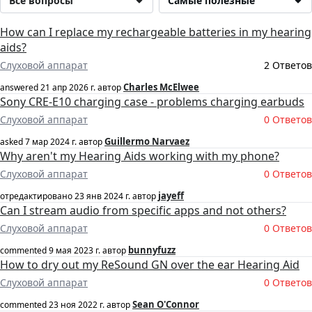
Все вопросы
Самые полезные
How can I replace my rechargeable batteries in my hearing
aids?
Слуховой аппарат
2 Ответов
Charles McElwee
answered
21 апр 2026 г.
автор
Sony CRE-E10 charging case - problems charging earbuds
Слуховой аппарат
0 Ответов
Guillermo Narvaez
asked
7 мар 2024 г.
автор
Why aren't my Hearing Aids working with my phone?
Слуховой аппарат
0 Ответов
jayeff
отредактировано
23 янв 2024 г.
автор
Can I stream audio from specific apps and not others?
Слуховой аппарат
0 Ответов
bunnyfuzz
commented
9 мая 2023 г.
автор
How to dry out my ReSound GN over the ear Hearing Aid
Слуховой аппарат
0 Ответов
Sean O'Connor
commented
23 ноя 2022 г.
автор