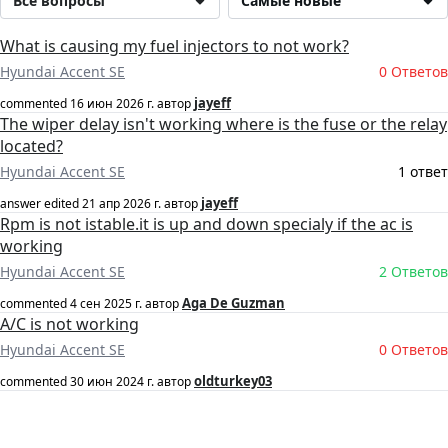
Все вопросы
Самые новые
What is causing my fuel injectors to not work?
Hyundai Accent SE
0 Ответов
jayeff
commented
16 июн 2026 г.
автор
The wiper delay isn't working where is the fuse or the relay
located?
Hyundai Accent SE
1 ответ
jayeff
answer edited
21 апр 2026 г.
автор
Rpm is not istable.it is up and down specialy if the ac is
working
Hyundai Accent SE
2 Ответов
Aga De Guzman
commented
4 сен 2025 г.
автор
A/C is not working
Hyundai Accent SE
0 Ответов
oldturkey03
commented
30 июн 2024 г.
автор