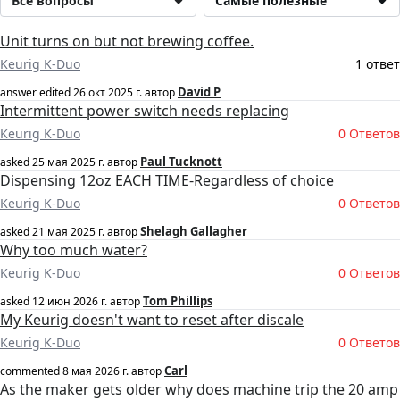
Все вопросы
Самые полезные
Unit turns on but not brewing coffee.
Keurig K-Duo
1 ответ
David P
answer edited
26 окт 2025 г.
автор
Intermittent power switch needs replacing
Keurig K-Duo
0 Ответов
Paul Tucknott
asked
25 мая 2025 г.
автор
Dispensing 12oz EACH TIME-Regardless of choice
Keurig K-Duo
0 Ответов
Shelagh Gallagher
asked
21 мая 2025 г.
автор
Why too much water?
Keurig K-Duo
0 Ответов
Tom Phillips
asked
12 июн 2026 г.
автор
My Keurig doesn't want to reset after discale
Keurig K-Duo
0 Ответов
Carl
commented
8 мая 2026 г.
автор
As the maker gets older why does machine trip the 20 amp