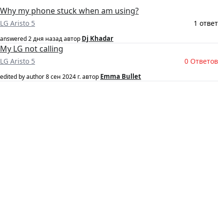
Why my phone stuck when am using?
LG Aristo 5
1 ответ
Dj Khadar
answered
2 дня назад
автор
My LG not calling
LG Aristo 5
0 Ответов
Emma Bullet
edited by author
8 сен 2024 г.
автор