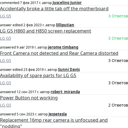
Juscelino Junior
commented
7 фев 2017 г.
автор
Accidentally broke a little tab off the motherboard
LG G5
3 Ответов
lilliputian
answer edited
2 фев 2023 г.
автор
LG G5 H860 and H850 screen replacement
LG G5
3 Ответов
jerome timbang
answered
9 авг 2019 г.
автор
Front Camera not detected and Rear Camera distorted
LG G5
3 Ответов
Sunni Davis
answer edited
23 фев 2019 г.
автор
Availability of spare parts for LG G5
LG G5
3 Ответов
robert_miranda
answered
12 сен 2017 г.
автор
Power Button not working
LG G5
2 Ответов
Jessetesla
answered
5 сен 2023 г.
автор
Replacement 16mp rear camera is unfocused and
"nodding"