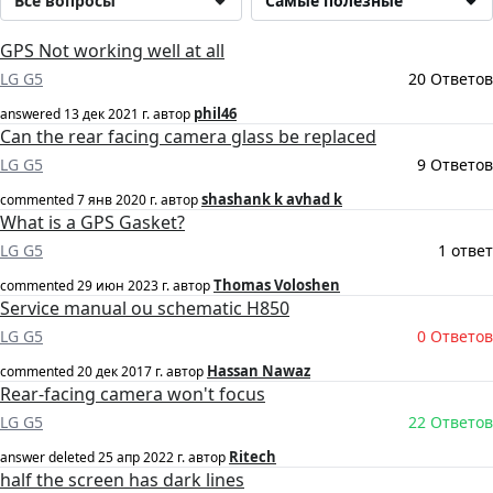
Все вопросы
Самые полезные
GPS Not working well at all
LG G5
20 Ответов
phil46
answered
13 дек 2021 г.
автор
Can the rear facing camera glass be replaced
LG G5
9 Ответов
shashank k avhad k
commented
7 янв 2020 г.
автор
What is a GPS Gasket?
LG G5
1 ответ
Thomas Voloshen
commented
29 июн 2023 г.
автор
Service manual ou schematic H850
LG G5
0 Ответов
Hassan Nawaz
commented
20 дек 2017 г.
автор
Rear-facing camera won't focus
LG G5
22 Ответов
Ritech
answer deleted
25 апр 2022 г.
автор
half the screen has dark lines