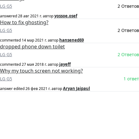
LG G5
2 Ответов
yossoe.osef
answered
28 авг 2021 г.
автор
How to fix ghosting?
LG G5
2 Ответов
hansened69
commented
14 мар 2021 г.
автор
dropped phone down toilet
LG G5
2 Ответов
jayeff
commented
27 мая 2018 г.
автор
Why my touch screen not working?
LG G5
1 ответ
Aryan Jaipaul
answer edited
26 фев 2021 г.
автор