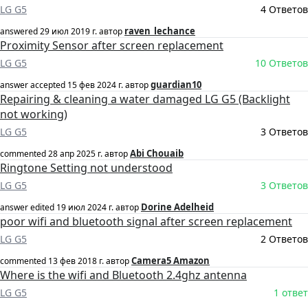
LG G5
4 Ответов
raven_lechance
answered
29 июл 2019 г.
автор
Proximity Sensor after screen replacement
LG G5
10 Ответов
guardian10
answer accepted
15 фев 2024 г.
автор
Repairing & cleaning a water damaged LG G5 (Backlight
not working)
LG G5
3 Ответов
Abi Chouaib
commented
28 апр 2025 г.
автор
Ringtone Setting not understood
LG G5
3 Ответов
Dorine Adelheid
answer edited
19 июл 2024 г.
автор
poor wifi and bluetooth signal after screen replacement
LG G5
2 Ответов
Camera5 Amazon
commented
13 фев 2018 г.
автор
Where is the wifi and Bluetooth 2.4ghz antenna
LG G5
1 ответ