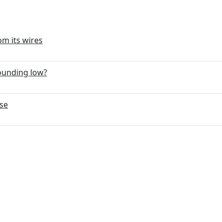
om its wires
ounding low?
ase