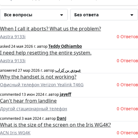
Все вопросы
Без ответа
When I call it aborts? What us the problem?
Aastra 9133i
0 Ответов
Teddy Odhiambo
asked
24 мая 2026 г.
автор
I need help resetting the entire system.
Aastra 9133i
0 Ответов
عبودي بن كزاب
answered
27 мар 2026 г.
автор
Why the handset is not working?
Офисный телефон Verizon Yealink T46G
0 Ответов
jayeff
commented
13 июн 2024 г.
автор
Can't hear from landline
Другой стационарный телефон
0 Ответов
DanJ
commented
3 мая 2024 г.
автор
What is the size of the screen on the Iris WG4K?
ACN Iris WG4K
0 Ответов