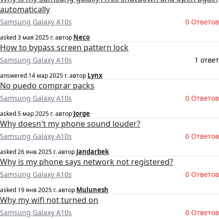
automatically
Samsung Galaxy A10s
0 Ответов
Neco
asked
3 мая 2025 г.
автор
How to bypass screen pattern lock
Samsung Galaxy A10s
1 ответ
Lynx
answered
14 мар 2025 г.
автор
No puedo comprar packs
Samsung Galaxy A10s
0 Ответов
Jorge
asked
5 мар 2025 г.
автор
Why doesn't my phone sound louder?
Samsung Galaxy A10s
0 Ответов
Jandarbek
asked
26 янв 2025 г.
автор
Why is my phone says network not registered?
Samsung Galaxy A10s
0 Ответов
Mulunesh
asked
19 янв 2025 г.
автор
Why my wifi not turned on
Samsung Galaxy A10s
0 Ответов