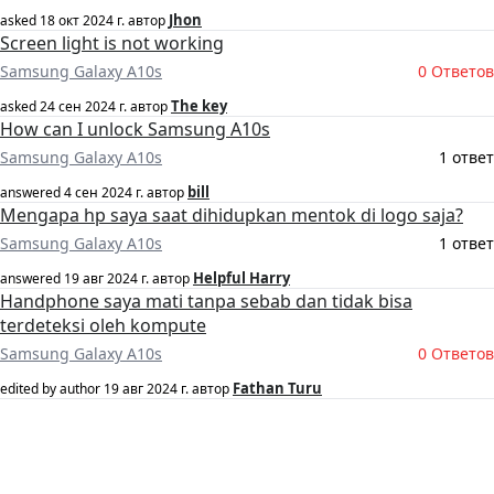
Jhon
asked
18 окт 2024 г.
автор
Screen light is not working
Samsung Galaxy A10s
0 Ответов
The key
asked
24 сен 2024 г.
автор
How can I unlock Samsung A10s
Samsung Galaxy A10s
1 ответ
bill
answered
4 сен 2024 г.
автор
Mengapa hp saya saat dihidupkan mentok di logo saja?
Samsung Galaxy A10s
1 ответ
Helpful Harry
answered
19 авг 2024 г.
автор
Handphone saya mati tanpa sebab dan tidak bisa
terdeteksi oleh kompute
Samsung Galaxy A10s
0 Ответов
Fathan Turu
edited by author
19 авг 2024 г.
автор