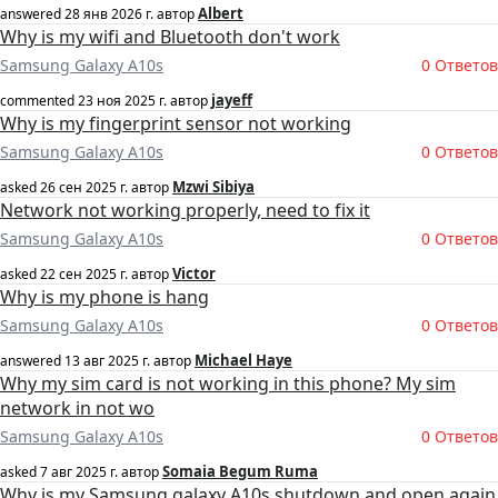
Albert
answered
28 янв 2026 г.
автор
Why is my wifi and Bluetooth don't work
Samsung Galaxy A10s
0 Ответов
jayeff
commented
23 ноя 2025 г.
автор
Why is my fingerprint sensor not working
Samsung Galaxy A10s
0 Ответов
Mzwi Sibiya
asked
26 сен 2025 г.
автор
Network not working properly, need to fix it
Samsung Galaxy A10s
0 Ответов
Victor
asked
22 сен 2025 г.
автор
Why is my phone is hang
Samsung Galaxy A10s
0 Ответов
Michael Haye
answered
13 авг 2025 г.
автор
Why my sim card is not working in this phone? My sim
network in not wo
Samsung Galaxy A10s
0 Ответов
Somaia Begum Ruma
asked
7 авг 2025 г.
автор
Why is my Samsung galaxy A10s shutdown and open again