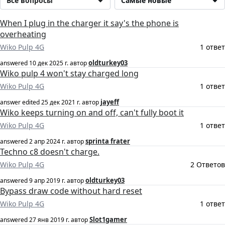
Все вопросы
Самые новые
When I plug in the charger it say's the phone is
overheating
Wiko Pulp 4G
1 ответ
oldturkey03
answered
10 дек 2025 г.
автор
Wiko pulp 4 won't stay charged long
Wiko Pulp 4G
1 ответ
jayeff
answer edited
25 дек 2021 г.
автор
Wiko keeps turning on and off, can't fully boot it
Wiko Pulp 4G
1 ответ
sprinta frater
answered
2 апр 2024 г.
автор
Techno c8 doesn't charge.
Wiko Pulp 4G
2 Ответов
oldturkey03
answered
9 апр 2019 г.
автор
Bypass draw code without hard reset
Wiko Pulp 4G
1 ответ
Slot1gamer
answered
27 янв 2019 г.
автор