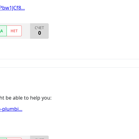
bw1JCf8...
СЧЕТ
ДА
НЕТ
0
t be able to help you:
plumbi...