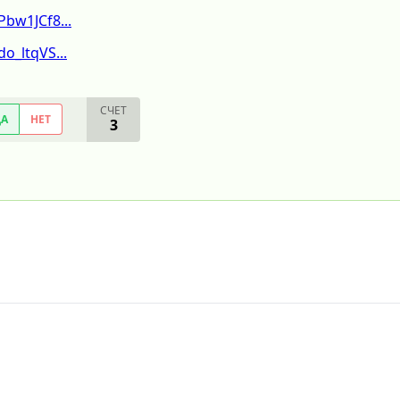
bw1JCf8...
o_ltqVS...
СЧЕТ
ДА
НЕТ
3