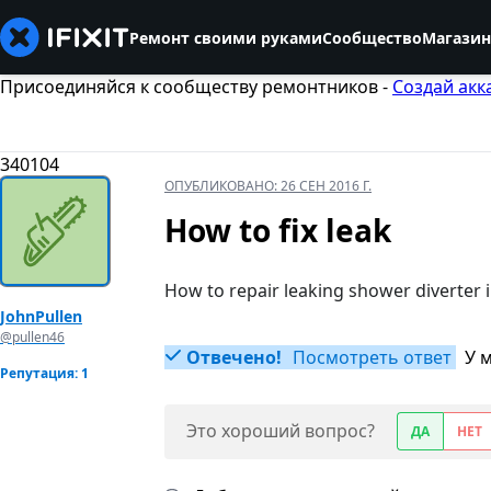
Ремонт своими руками
Сообщество
Магазин
Присоединяйся к сообществу ремонтников -
Создай акк
340104
ОПУБЛИКОВАНО:
26 СЕН 2016 Г.
How to fix leak
How to repair leaking shower diverter 
JohnPullen
@pullen46
Отвечено!
Посмотреть ответ
У 
Репутация: 1
Это хороший вопрос?
ДА
НЕТ