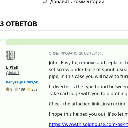
Добавить комментарий
3 ОТВЕТОВ
ОПУБЛИКОВАНО:
26 СЕН 2016 Г.
John, Easy fix, remove and replace t
L Pfaff
set screw under base of spout, usua
@lpfaff1
pipe, in this case you will have to 
Репутация: 101,5к
If diverter is the type found betwee
8
189
359
Take cartridge with you to plumbing 
Check the attached links,instruction
I hope this helped you out, if so let
https://www.thisoldhouse.com/ask-t