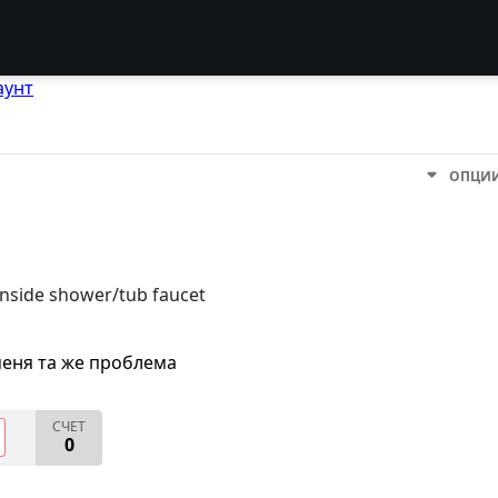
аунт
ОПЦИ
inside shower/tub faucet
меня та же проблема
СЧЕТ
0