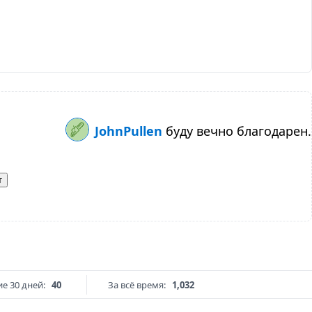
JohnPullen
буду вечно благодарен.
т
е 30 дней:
40
За всё время:
1,032