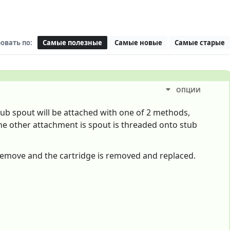
овать по:
Самые полезные
Самые новые
Самые старые
ОПЦИИ
tub spout will be attached with one of 2 methods,
he other attachment is spout is threaded onto stub
 remove and the cartridge is removed and replaced.