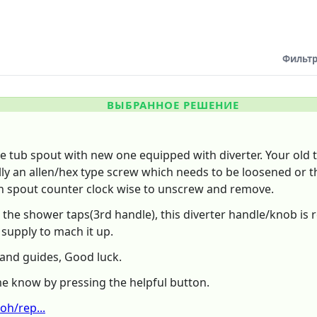
Фильтр
ВЫБРАННОЕ РЕШЕНИЕ
he tub spout with new one equipped with diverter. Your old 
lly an allen/hex type screw which needs to be loosened or t
turn spout counter clock wise to unscrew and remove.
n the shower taps(3rd handle), this diverter handle/knob is
supply to mach it up.
 and guides, Good luck.
 me know by pressing the helpful button.
oh/rep...