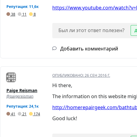
Репутация: 11,6к
https://www.youtube.com/watch?v=P
38
11
8
Был ли этот ответ полезен?
Добавить комментарий
ОПУБЛИКОВАНО:
26 СЕН 2016 Г.
Hi there,
Paige Reisman
The information on this website migh
@paigereisman
Репутация: 24,1к
http://homerepairgeek.com/bathtub-
41
21
174
Good luck!