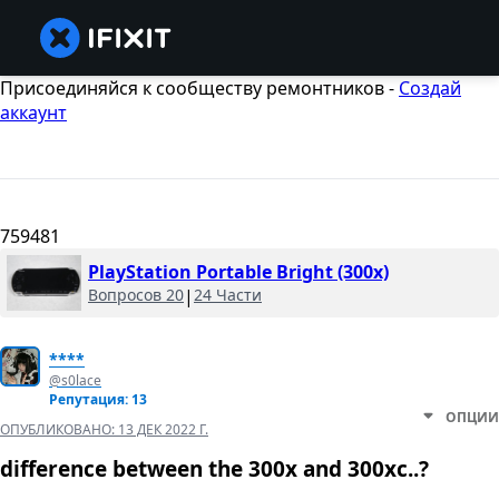
Присоединяйся к сообществу ремонтников -
Создай
аккаунт
759481
PlayStation Portable Bright (300x)
Вопросов 20
|
24 Части
****
@s0lace
Репутация: 13
ОПЦИИ
ОПУБЛИКОВАНО:
13 ДЕК 2022 Г.
difference between the 300x and 300xc..?