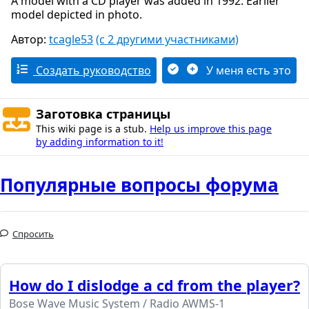
A model with a CD player was added in 1992. Earlier
model depicted in photo.
Автор:
tcagle53
(с 2 другими участниками)
Создать руководство
У меня есть это
Заготовка страницы
This wiki page is a stub.
Help us improve this page
by adding information to it!
Популярные вопросы форума
Спросить
How do I dislodge a cd from the player?
Bose Wave Music System / Radio AWMS-1