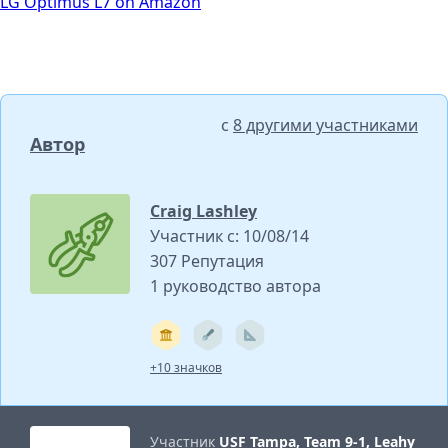
LG Optimus L7 on Amazon
с
8 другими участниками
Автор
Craig Lashley
Участник с: 10/08/14
307 Репутация
1 руководство автора
+10 значков
Участник
USF Tampa, Team 9-1, Leahy