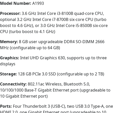
Model Number:
A1993
Processor:
3.6 GHz Intel Core i3-8100B quad-core CPU,
optional 3.2 GHz Intel Core i7-8700B six-core CPU (turbo
boost to 4.6 GHz), or 3.0 GHz Intel Core i5-8500B six-core
CPU (turbo boost to 4.1 GHz)
Memory:
8 GB user upgradeable DDR4 SO-DIMM 2666
MHz (configurable up to 64 GB)
Graphics:
Intel UHD Graphics 630, supports up to three
displays
Storage:
128 GB PCIe 3.0 SSD (configurable up to 2 TB)
Connectivity:
802.11ac Wireless, Bluetooth 5.0,
10/100/1000 Base-T Gigabit Ethernet port (upgradeable to
10 Gigabit Ethernet port)
Ports:
Four Thunderbolt 3 (USB-C), two USB 3.0 Type-A, one
HDMI 2.0, one Gigabit Ethernet port (upgradeable to 10