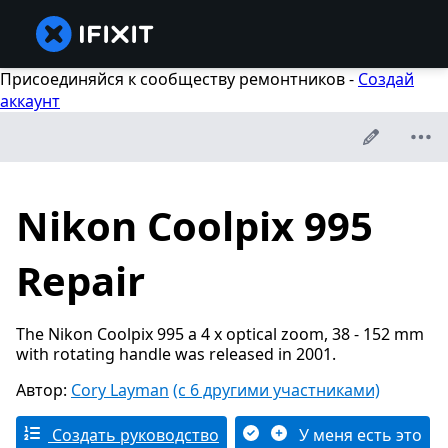
Присоединяйся к сообществу ремонтников -
Создай
аккаунт
Nikon Coolpix 995
Repair
The Nikon Coolpix 995 a 4 x optical zoom, 38 - 152 mm
with rotating handle was released in 2001.
Автор:
Cory Layman
(с 6 другими участниками)
Создать руководство
У меня есть это