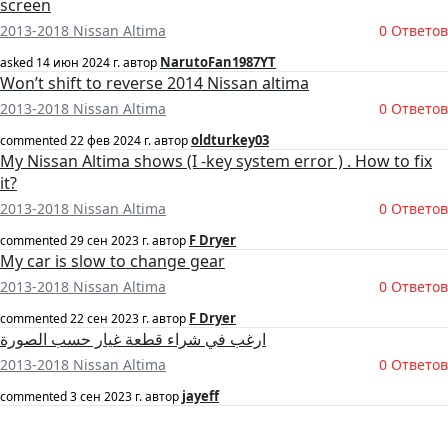
screen
2013-2018 Nissan Altima
0 Ответов
NarutoFan1987YT
asked
14 июн 2024 г.
автор
Won’t shift to reverse 2014 Nissan altima
2013-2018 Nissan Altima
0 Ответов
oldturkey03
commented
22 фев 2024 г.
автор
My Nissan Altima shows (I -key system error ) . How to fix
it?
2013-2018 Nissan Altima
0 Ответов
F Dryer
commented
29 сен 2023 г.
автор
My car is slow to change gear
2013-2018 Nissan Altima
0 Ответов
F Dryer
commented
22 сен 2023 г.
автор
ارغب في شراء قطعة غيار حسب الصورة
2013-2018 Nissan Altima
0 Ответов
jayeff
commented
3 сен 2023 г.
автор