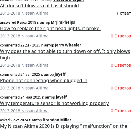
AC doesn't blow as cold as it should
2013-2018 Nissan Altima
1 ответ
MrJimPhelps
answered
9 июл 2018 г.
автор
How to replace the right head lights. it broke.
2013-2018 Nissan Altima
0 Ответов
Jerry Wheeler
commented
22 дек 2025 г.
автор
Why does the ac not able to turn down or off. It only blows
high
2013-2018 Nissan Altima
0 Ответов
jayeff
commented
24 авг 2025 г.
автор
Phone not connecting when plugged in
2013-2018 Nissan Altima
0 Ответов
jayeff
commented
24 мая 2025 г.
автор
Why temperature sensor is not working properly
2013-2018 Nissan Altima
0 Ответов
Brandon Miller
asked
9 окт 2024 г.
автор
My Nissan Altima 2020 Is Displaying “ malfunction” on the