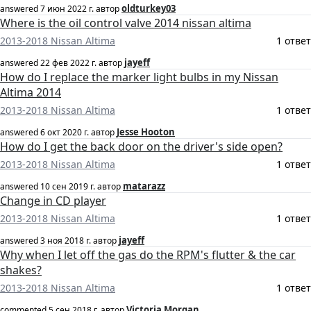
oldturkey03
answered
7 июн 2022 г.
автор
Where is the oil control valve 2014 nissan altima
2013-2018 Nissan Altima
1 ответ
jayeff
answered
22 фев 2022 г.
автор
How do I replace the marker light bulbs in my Nissan
Altima 2014
2013-2018 Nissan Altima
1 ответ
Jesse Hooton
answered
6 окт 2020 г.
автор
How do I get the back door on the driver's side open?
2013-2018 Nissan Altima
1 ответ
matarazz
answered
10 сен 2019 г.
автор
Change in CD player
2013-2018 Nissan Altima
1 ответ
jayeff
answered
3 ноя 2018 г.
автор
Why when I let off the gas do the RPM's flutter & the car
shakes?
2013-2018 Nissan Altima
1 ответ
Victoria Morgan
commented
5 сен 2018 г.
автор