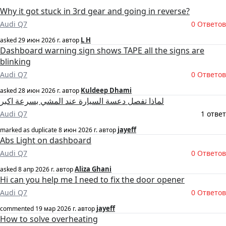
Why it got stuck in 3rd gear and going in reverse?
Audi Q7
0 Ответов
L H
asked
29 июн 2026 г.
автор
Dashboard warning sign shows TAPE all the signs are
blinking
Audi Q7
0 Ответов
Kuldeep Dhami
asked
28 июн 2026 г.
автор
لماذا تفصل دعسة السيارة عند المشي بسرعة اكبر
Audi Q7
1 ответ
jayeff
marked as duplicate
8 июн 2026 г.
автор
Abs Light on dashboard
Audi Q7
0 Ответов
Aliza Ghani
asked
8 апр 2026 г.
автор
Hi can you help me I need to fix the door opener
Audi Q7
0 Ответов
jayeff
commented
19 мар 2026 г.
автор
How to solve overheating