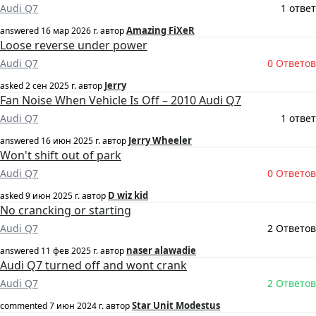
Audi Q7
1 ответ
Amazing FiXeR
answered
16 мар 2026 г.
автор
Loose reverse under power
Audi Q7
0 Ответов
Jerry
asked
2 сен 2025 г.
автор
Fan Noise When Vehicle Is Off – 2010 Audi Q7
Audi Q7
1 ответ
Jerry Wheeler
answered
16 июн 2025 г.
автор
Won't shift out of park
Audi Q7
0 Ответов
D wiz kid
asked
9 июн 2025 г.
автор
No crancking or starting
Audi Q7
2 Ответов
naser alawadie
answered
11 фев 2025 г.
автор
Audi Q7 turned off and wont crank
Audi Q7
2 Ответов
Star Unit Modestus
commented
7 июн 2024 г.
автор