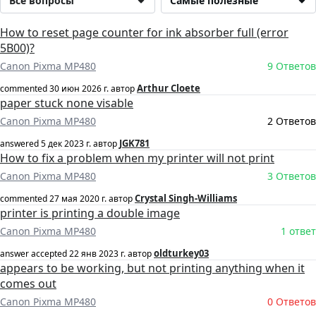
Все вопросы
Самые полезные
How to reset page counter for ink absorber full (error
5B00)?
Canon Pixma MP480
9 Ответов
Arthur Cloete
commented
30 июн 2026 г.
автор
paper stuck none visable
Canon Pixma MP480
2 Ответов
JGK781
answered
5 дек 2023 г.
автор
How to fix a problem when my printer will not print
Canon Pixma MP480
3 Ответов
Crystal Singh-Williams
commented
27 мая 2020 г.
автор
printer is printing a double image
Canon Pixma MP480
1 ответ
oldturkey03
answer accepted
22 янв 2023 г.
автор
appears to be working, but not printing anything when it
comes out
Canon Pixma MP480
0 Ответов