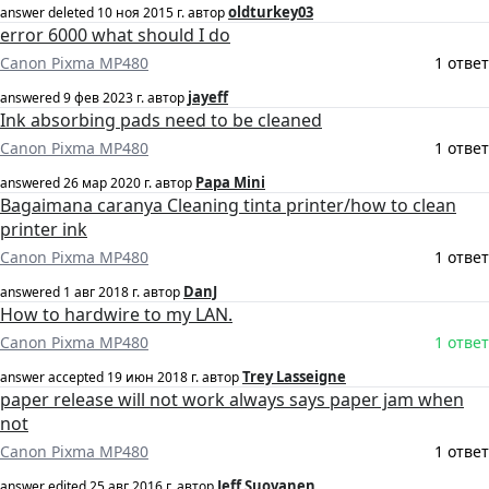
oldturkey03
answer deleted
10 ноя 2015 г.
автор
error 6000 what should I do
Canon Pixma MP480
1 ответ
jayeff
answered
9 фев 2023 г.
автор
Ink absorbing pads need to be cleaned
Canon Pixma MP480
1 ответ
Papa Mini
answered
26 мар 2020 г.
автор
Bagaimana caranya Cleaning tinta printer/how to clean
printer ink
Canon Pixma MP480
1 ответ
DanJ
answered
1 авг 2018 г.
автор
How to hardwire to my LAN.
Canon Pixma MP480
1 ответ
Trey Lasseigne
answer accepted
19 июн 2018 г.
автор
paper release will not work always says paper jam when
not
Canon Pixma MP480
1 ответ
Jeff Suovanen
answer edited
25 авг 2016 г.
автор