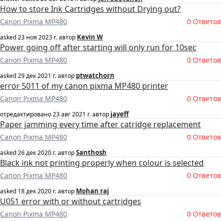
How to store Ink Cartridges without Drying out?
Canon Pixma MP480
0 Ответов
Kevin W
asked
23 ноя 2023 г.
автор
Power going off after starting will only run for 10sec
Canon Pixma MP480
0 Ответов
ptwatchorn
asked
29 дек 2021 г.
автор
error 5011 of my canon pixma MP480 printer
Canon Pixma MP480
0 Ответов
jayeff
отредактировано
23 авг 2021 г.
автор
Paper jamming every time after catridge replacement
Canon Pixma MP480
0 Ответов
Santhosh
asked
26 дек 2020 г.
автор
Black ink not printing properly when colour is selected
Canon Pixma MP480
0 Ответов
Mohan raj
asked
18 дек 2020 г.
автор
U051 error with or without cartridges
Canon Pixma MP480
0 Ответов