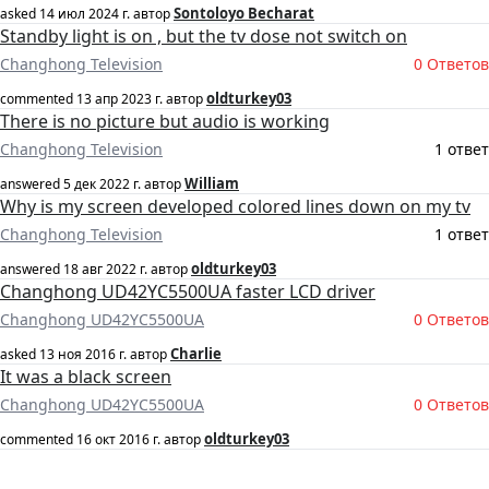
Sontoloyo Becharat
asked
14 июл 2024 г.
автор
Standby light is on , but the tv dose not switch on
Changhong Television
0 Ответов
oldturkey03
commented
13 апр 2023 г.
автор
There is no picture but audio is working
Changhong Television
1 ответ
William
answered
5 дек 2022 г.
автор
Why is my screen developed colored lines down on my tv
Changhong Television
1 ответ
oldturkey03
answered
18 авг 2022 г.
автор
Changhong UD42YC5500UA faster LCD driver
Changhong UD42YC5500UA
0 Ответов
Charlie
asked
13 ноя 2016 г.
автор
It was a black screen
Changhong UD42YC5500UA
0 Ответов
oldturkey03
commented
16 окт 2016 г.
автор