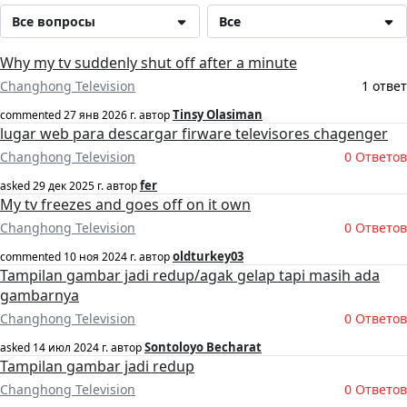
Все вопросы
Все
Why my tv suddenly shut off after a minute
Changhong Television
1 ответ
Tinsy Olasiman
commented
27 янв 2026 г.
автор
lugar web para descargar firware televisores chagenger
Changhong Television
0 Ответов
fer
asked
29 дек 2025 г.
автор
My tv freezes and goes off on it own
Changhong Television
0 Ответов
oldturkey03
commented
10 ноя 2024 г.
автор
Tampilan gambar jadi redup/agak gelap tapi masih ada
gambarnya
Changhong Television
0 Ответов
Sontoloyo Becharat
asked
14 июл 2024 г.
автор
Tampilan gambar jadi redup
Changhong Television
0 Ответов