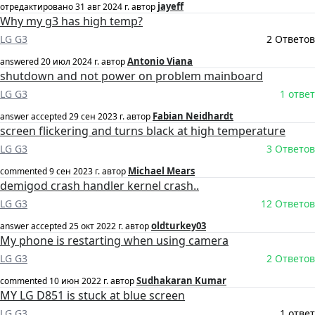
jayeff
отредактировано
31 авг 2024 г.
автор
Why my g3 has high temp?
LG G3
2 Ответов
Antonio Viana
answered
20 июл 2024 г.
автор
shutdown and not power on problem mainboard
LG G3
1 ответ
Fabian Neidhardt
answer accepted
29 сен 2023 г.
автор
screen flickering and turns black at high temperature
LG G3
3 Ответов
Michael Mears
commented
9 сен 2023 г.
автор
demigod crash handler kernel crash..
LG G3
12 Ответов
oldturkey03
answer accepted
25 окт 2022 г.
автор
My phone is restarting when using camera
LG G3
2 Ответов
Sudhakaran Kumar
commented
10 июн 2022 г.
автор
MY LG D851 is stuck at blue screen
LG G3
1 ответ