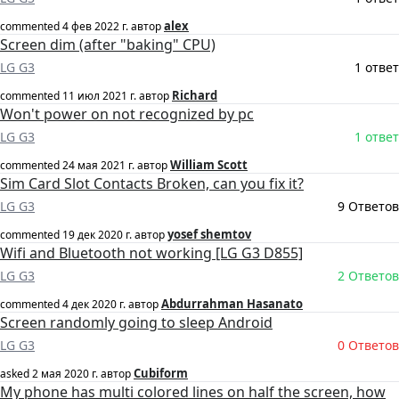
alex
commented
4 фев 2022 г.
автор
Screen dim (after "baking" CPU)
LG G3
1 ответ
Richard
commented
11 июл 2021 г.
автор
Won't power on not recognized by pc
LG G3
1 ответ
William Scott
commented
24 мая 2021 г.
автор
Sim Card Slot Contacts Broken, can you fix it?
LG G3
9 Ответов
yosef shemtov
commented
19 дек 2020 г.
автор
Wifi and Bluetooth not working [LG G3 D855]
LG G3
2 Ответов
Abdurrahman Hasanato
commented
4 дек 2020 г.
автор
Screen randomly going to sleep Android
LG G3
0 Ответов
Cubiform
asked
2 мая 2020 г.
автор
My phone has multi colored lines on half the screen, how