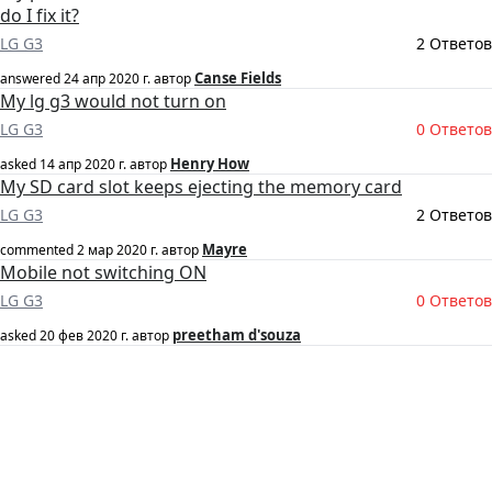
do I fix it?
LG G3
2 Ответов
Canse Fields
answered
24 апр 2020 г.
автор
My lg g3 would not turn on
LG G3
0 Ответов
Henry How
asked
14 апр 2020 г.
автор
My SD card slot keeps ejecting the memory card
LG G3
2 Ответов
Mayre
commented
2 мар 2020 г.
автор
Mobile not switching ON
LG G3
0 Ответов
preetham d'souza
asked
20 фев 2020 г.
автор