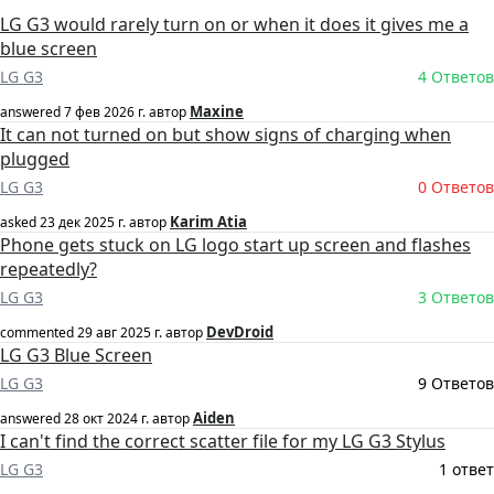
LG G3 would rarely turn on or when it does it gives me a
blue screen
LG G3
4 Ответов
Maxine
answered
7 фев 2026 г.
автор
It can not turned on but show signs of charging when
plugged
LG G3
0 Ответов
Karim Atia
asked
23 дек 2025 г.
автор
Phone gets stuck on LG logo start up screen and flashes
repeatedly?
LG G3
3 Ответов
DevDroid
commented
29 авг 2025 г.
автор
LG G3 Blue Screen
LG G3
9 Ответов
Aiden
answered
28 окт 2024 г.
автор
I can't find the correct scatter file for my LG G3 Stylus
LG G3
1 ответ