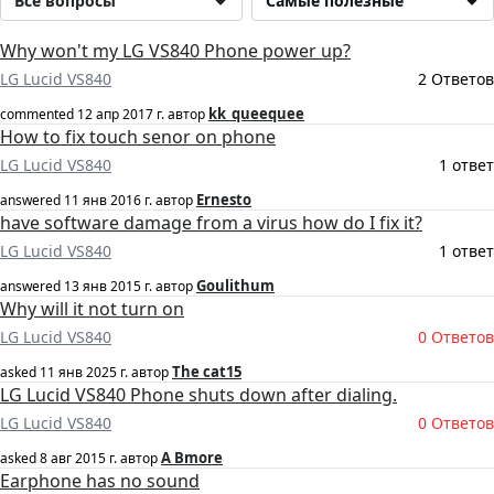
Все вопросы
Самые полезные
Why won't my LG VS840 Phone power up?
LG Lucid VS840
2 Ответов
kk_queequee
commented
12 апр 2017 г.
автор
How to fix touch senor on phone
LG Lucid VS840
1 ответ
Ernesto
answered
11 янв 2016 г.
автор
have software damage from a virus how do I fix it?
LG Lucid VS840
1 ответ
Goulithum
answered
13 янв 2015 г.
автор
Why will it not turn on
LG Lucid VS840
0 Ответов
The cat15
asked
11 янв 2025 г.
автор
LG Lucid VS840 Phone shuts down after dialing.
LG Lucid VS840
0 Ответов
A Bmore
asked
8 авг 2015 г.
автор
Earphone has no sound