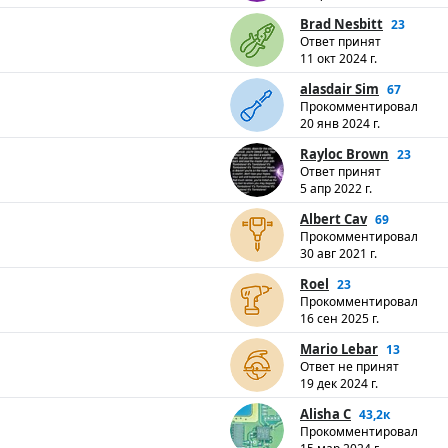
Brad Nesbitt
23
Ответ принят
11 окт 2024 г.
alasdair Sim
67
Прокомментировал
20 янв 2024 г.
Rayloc Brown
23
Ответ принят
5 апр 2022 г.
Albert Cav
69
Прокомментировал
30 авг 2021 г.
Roel
23
Прокомментировал
16 сен 2025 г.
Mario Lebar
13
Ответ не принят
19 дек 2024 г.
Alisha C
43,2к
Прокомментировал