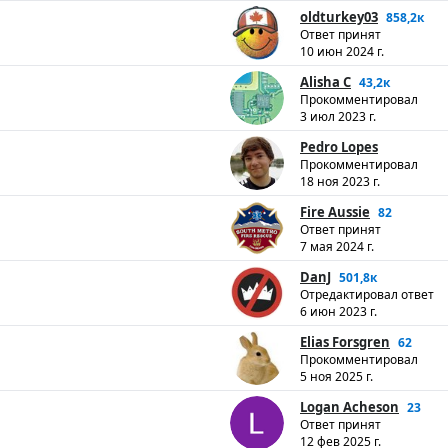
oldturkey03
858,2к
Ответ принят
10 июн 2024 г.
Alisha C
43,2к
Прокомментировал
3 июл 2023 г.
Pedro Lopes
Прокомментировал
18 ноя 2023 г.
Fire Aussie
82
Ответ принят
7 мая 2024 г.
DanJ
501,8к
Отредактировал ответ
6 июн 2023 г.
Elias Forsgren
62
Прокомментировал
5 ноя 2025 г.
Logan Acheson
23
Ответ принят
12 фев 2025 г.