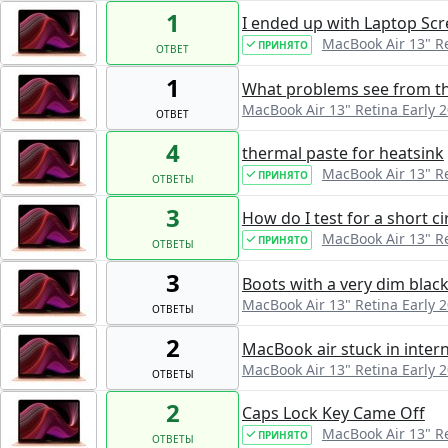
1
I ended up with Laptop S
MacBook Air 13" Ret
ПРИНЯТО
ОТВЕТ
1
What problems see from th
MacBook Air 13" Retina Early 20
ОТВЕТ
4
thermal paste for heatsink
MacBook Air 13" Ret
ПРИНЯТО
ОТВЕТЫ
3
How do I test for a short ci
MacBook Air 13" Ret
ПРИНЯТО
ОТВЕТЫ
3
Boots with a very dim black
MacBook Air 13" Retina Early 20
ОТВЕТЫ
2
MacBook air stuck in intern
MacBook Air 13" Retina Early 20
ОТВЕТЫ
2
Caps Lock Key Came Off
MacBook Air 13" Ret
ПРИНЯТО
ОТВЕТЫ