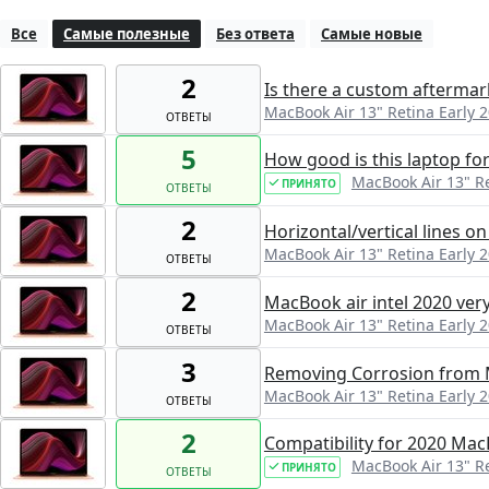
Все
Самые полезные
Без ответа
Самые новые
2
Is there a custom aftermar
MacBook Air 13" Retina Early 20
ОТВЕТЫ
5
How good is this laptop fo
MacBook Air 13" Ret
ПРИНЯТО
ОТВЕТЫ
2
Horizontal/vertical lines 
MacBook Air 13" Retina Early 20
ОТВЕТЫ
2
MacBook air intel 2020 ver
MacBook Air 13" Retina Early 20
ОТВЕТЫ
3
Removing Corrosion from
MacBook Air 13" Retina Early 20
ОТВЕТЫ
2
Compatibility for 2020 Mac
MacBook Air 13" Ret
ПРИНЯТО
ОТВЕТЫ