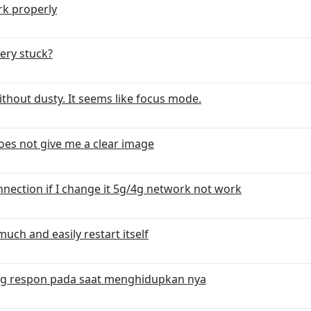
k properly
ery stuck?
thout dusty. It seems like focus mode.
does not give me a clear image
ection if I change it 5g/4g network not work
uch and easily restart itself
ang respon pada saat menghidupkan nya