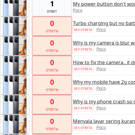
1
My power button don't wor
Poco
ОТВЕТ
0
Turbo charging but no batt
Poco
БЕЗ ОТВЕТА
ОТВЕТЫ
0
Why is my camera is blur wi
Poco
БЕЗ ОТВЕТА
ОТВЕТЫ
0
How to fix the camera.. it 
Poco
БЕЗ ОТВЕТА
ОТВЕТЫ
0
Why my mobile have 2g conn
Poco
БЕЗ ОТВЕТА
ОТВЕТЫ
0
Why is my phone crash so m
Poco
БЕЗ ОТВЕТА
ОТВЕТЫ
0
Menyala layar sering kur
Poco
БЕЗ ОТВЕТА
ОТВЕТЫ