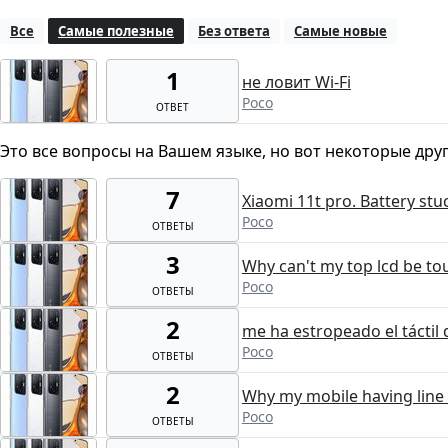
Все
Самые полезные
Без ответа
Самые новые
1
не ловит Wi-Fi
Poco
ОТВЕТ
Это все вопросы на Вашем языке, но вот некоторые дру
7
Xiaomi 11t pro. Battery stu
Poco
ОТВЕТЫ
3
Why can't my top lcd be t
Poco
ОТВЕТЫ
2
me ha estropeado el táctil 
Poco
ОТВЕТЫ
2
Why my mobile having line 
Poco
ОТВЕТЫ