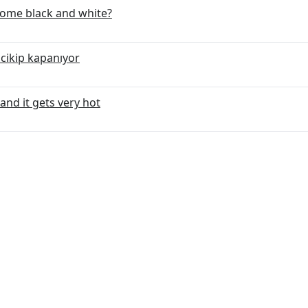
ome black and white?
 cikip kapanıyor
nd it gets very hot