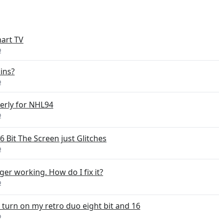
mart TV
o
pins?
o
erly for NHL94
o
 Bit The Screen just Glitches
o
er working. How do I fix it?
o
 turn on my retro duo eight bit and 16
o