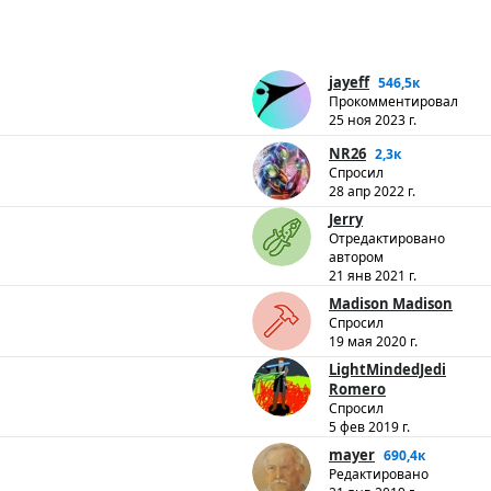
jayeff
546,5к
Прокомментировал
25 ноя 2023 г.
NR26
2,3к
Спросил
28 апр 2022 г.
Jerry
Отредактировано
автором
21 янв 2021 г.
Madison Madison
Спросил
19 мая 2020 г.
LightMindedJedi
Romero
Спросил
5 фев 2019 г.
mayer
690,4к
Редактировано