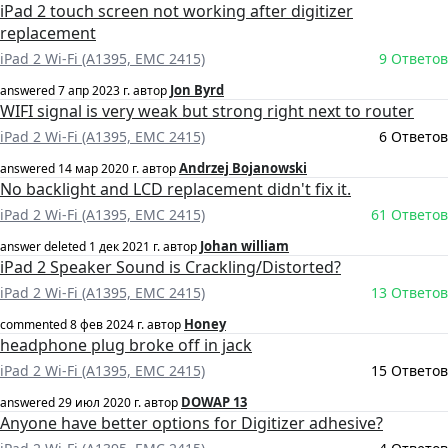
iPad 2 touch screen not working after digitizer
replacement
iPad 2 Wi-Fi (A1395, EMC 2415)
9 Ответов
Jon Byrd
answered
7 апр 2023 г.
автор
WIFI signal is very weak but strong right next to router
iPad 2 Wi-Fi (A1395, EMC 2415)
6 Ответов
Andrzej Bojanowski
answered
14 мар 2020 г.
автор
No backlight and LCD replacement didn't fix it.
iPad 2 Wi-Fi (A1395, EMC 2415)
61 Ответов
Johan william
answer deleted
1 дек 2021 г.
автор
iPad 2 Speaker Sound is Crackling/Distorted?
iPad 2 Wi-Fi (A1395, EMC 2415)
13 Ответов
Honey
commented
8 фев 2024 г.
автор
headphone plug broke off in jack
iPad 2 Wi-Fi (A1395, EMC 2415)
15 Ответов
DOWAP 13
answered
29 июл 2020 г.
автор
Anyone have better options for Digitizer adhesive?