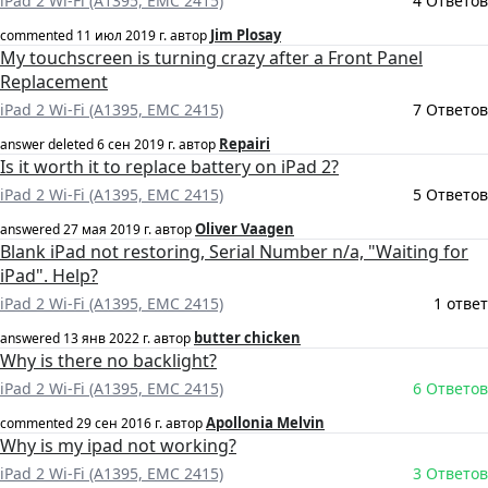
iPad 2 Wi-Fi (A1395, EMC 2415)
4 Ответов
Jim Plosay
commented
11 июл 2019 г.
автор
My touchscreen is turning crazy after a Front Panel
Replacement
iPad 2 Wi-Fi (A1395, EMC 2415)
7 Ответов
Repairi
answer deleted
6 сен 2019 г.
автор
Is it worth it to replace battery on iPad 2?
iPad 2 Wi-Fi (A1395, EMC 2415)
5 Ответов
Oliver Vaagen
answered
27 мая 2019 г.
автор
Blank iPad not restoring, Serial Number n/a, "Waiting for
iPad". Help?
iPad 2 Wi-Fi (A1395, EMC 2415)
1 ответ
butter chicken
answered
13 янв 2022 г.
автор
Why is there no backlight?
iPad 2 Wi-Fi (A1395, EMC 2415)
6 Ответов
Apollonia Melvin
commented
29 сен 2016 г.
автор
Why is my ipad not working?
iPad 2 Wi-Fi (A1395, EMC 2415)
3 Ответов