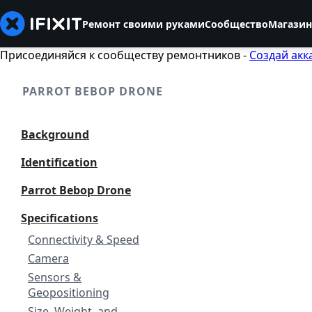
Ремонт своими руками
Сообщество
Магазин
Присоединяйся к сообществу ремонтников -
Создай акк
PARROT BEBOP DRONE
Background
Identification
Parrot Bebop Drone
Specifications
Connectivity & Speed
Camera
Sensors &
Geopositioning
Size, Weight, and