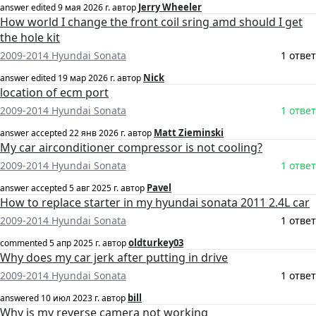
Jerry Wheeler
answer edited
9 мая 2026 г.
автор
How world I change the front coil sring amd should I get
the hole kit
2009-2014 Hyundai Sonata
1 ответ
Nick
answer edited
19 мар 2026 г.
автор
location of ecm port
2009-2014 Hyundai Sonata
1 ответ
Matt Zieminski
answer accepted
22 янв 2026 г.
автор
My car airconditioner compressor is not cooling?
2009-2014 Hyundai Sonata
1 ответ
Pavel
answer accepted
5 авг 2025 г.
автор
How to replace starter in my hyundai sonata 2011 2.4L car
2009-2014 Hyundai Sonata
1 ответ
oldturkey03
commented
5 апр 2025 г.
автор
Why does my car jerk after putting in drive
2009-2014 Hyundai Sonata
1 ответ
bill
answered
10 июл 2023 г.
автор
Why is my reverse camera not working