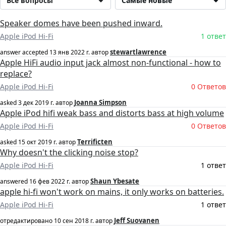
Все вопросы
Самые новые
Speaker domes have been pushed inward.
Apple iPod Hi-Fi
1 ответ
stewartlawrence
answer accepted
13 янв 2022 г.
автор
Apple HiFi audio input jack almost non-functional - how to
replace?
Apple iPod Hi-Fi
0 Ответов
Joanna Simpson
asked
3 дек 2019 г.
автор
Apple iPod hifi weak bass and distorts bass at high volume
Apple iPod Hi-Fi
0 Ответов
Terrificten
asked
15 окт 2019 г.
автор
Why doesn't the clicking noise stop?
Apple iPod Hi-Fi
1 ответ
Shaun Ybesate
answered
16 фев 2022 г.
автор
apple hi-fi won't work on mains, it only works on batteries.
Apple iPod Hi-Fi
1 ответ
Jeff Suovanen
отредактировано
10 сен 2018 г.
автор