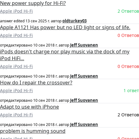
New power supply for Hi-Fi?
Apple iPod Hi-Fi
2 Ответов
oldturkey03
answer edited
13 сен 2025 г.
автор
Apple A1121 Has power but no LED light or signs of life.
Apple iPod Hi-Fi
0 Ответов
Jeff Suovanen
отредактировано
10 сен 2018 г.
автор
iPods doesn't charge nor play music via the dock of my
iPod HiFi...
Apple iPod Hi-Fi
0 Ответов
Jeff Suovanen
отредактировано
10 сен 2018 г.
автор
How do I repair the crossover?
Apple iPod Hi-Fi
1 ответ
Jeff Suovanen
отредактировано
10 сен 2018 г.
автор
Adapt to use with iPhone
Apple iPod Hi-Fi
2 Ответов
Jeff Suovanen
отредактировано
10 сен 2018 г.
автор
problem is humming sound
Apple iPod Hi-Fi
0 Ответов