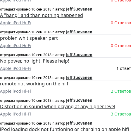
Jeff Suovanen
отредактировано
10 сен 2018 г.
автор
A "bang" and than nothing happened
Apple iPod Hi-Fi
0 Ответов
Jeff Suovanen
отредактировано
10 сен 2018 г.
автор
problen whit speaker part
Apple iPod Hi-Fi
0 Ответов
Jeff Suovanen
отредактировано
10 сен 2018 г.
автор
No power, no light. Please help!
Apple iPod Hi-Fi
1 ответ
Jeff Suovanen
отредактировано
10 сен 2018 г.
автор
remote not working on the hi fi
Apple iPod Hi-Fi
2 Ответов
Jeff Suovanen
отредактировано
10 сен 2018 г.
автор
Distortion in sound when playing at any higher level
Apple iPod Hi-Fi
3 Ответов
Jeff Suovanen
отредактировано
10 сен 2018 г.
автор
iPod loading dock not funtioning or charging on apple hifi