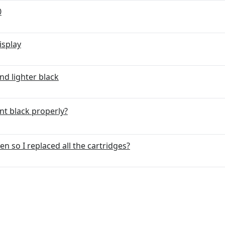
0
isplay
nd lighter black
nt black properly?
n so I replaced all the cartridges?