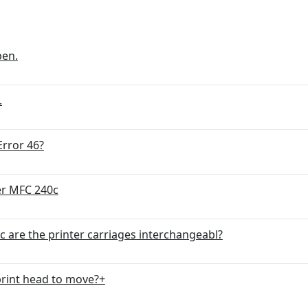
pen.
.
Error 46?
er MFC 240c
c are the printer carriages interchangeabl?
print head to move?+