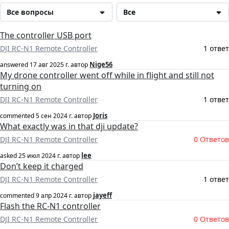
Все вопросы
Все
The controller USB port
DJI RC-N1 Remote Controller
1 ответ
Nige56
answered
17 авг 2025 г.
автор
My drone controller went off while in flight and still not
turning on
DJI RC-N1 Remote Controller
1 ответ
Joris
commented
5 сен 2024 г.
автор
What exactly was in that dji update?
DJI RC-N1 Remote Controller
0 Ответов
lee
asked
25 июл 2024 г.
автор
Don’t keep it charged
DJI RC-N1 Remote Controller
1 ответ
jayeff
commented
9 апр 2024 г.
автор
Flash the RC-N1 controller
DJI RC-N1 Remote Controller
0 Ответов