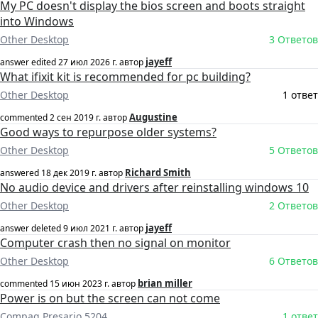
My PC doesn't display the bios screen and boots straight
into Windows
Other Desktop
3 Ответов
jayeff
answer edited
27 июл 2026 г.
автор
What ifixit kit is recommended for pc building?
Other Desktop
1 ответ
Augustine
commented
2 сен 2019 г.
автор
Good ways to repurpose older systems?
Other Desktop
5 Ответов
Richard Smith
answered
18 дек 2019 г.
автор
No audio device and drivers after reinstalling windows 10
Other Desktop
2 Ответов
jayeff
answer deleted
9 июл 2021 г.
автор
Computer crash then no signal on monitor
Other Desktop
6 Ответов
brian miller
commented
15 июн 2023 г.
автор
Power is on but the screen can not come
Compaq Presario 5204
1 ответ