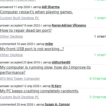
Adi Sharma
answered
11 апр 2026 г.
автор
Computer restart’s when playing games.
Custom Built Desktop PC
1 ответ
Rares-Adrian Vîlceanu
answer accepted
16 мая 2022 г.
автор
How to repair dead lan port?
Other Desktop
1 ответ
mike
commented
10 мая 2020 г.
автор
My front USB port is not working...?
Other Desktop
1 ответ
oldturkey03
answer accepted
25 фев 2016 г.
автор
My computer is running slow, how do I improve its
performance?
ATX Mid Tower Computer
8 Ответов
N Kerr
answer accepted
12 апр 2026 г.
автор
My PC keeps crashing completely randomly.
Custom Built Desktop PC
5 Ответов
Susan A. Connor
commented
20 янв 2026 г.
автор