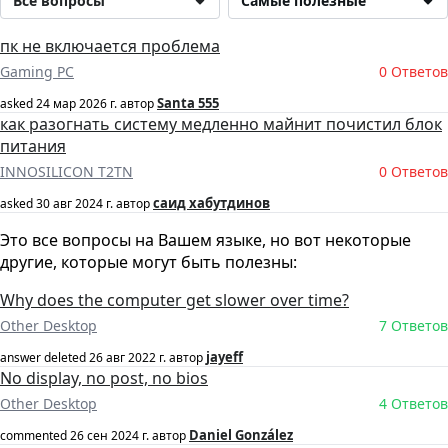
Все вопросы
Самые полезные
пк не включается проблема
Gaming PC
0 Ответов
Santa 555
asked
24 мар 2026 г.
автор
как разогнать систему медленно майнит почистил блок
питания
INNOSILICON T2TN
0 Ответов
саид хабутдинов
asked
30 авг 2024 г.
автор
Это все вопросы на Вашем языке, но вот некоторые
другие, которые могут быть полезны:
Why does the computer get slower over time?
Other Desktop
7 Ответов
jayeff
answer deleted
26 авг 2022 г.
автор
No display, no post, no bios
Other Desktop
4 Ответов
Daniel González
commented
26 сен 2024 г.
автор